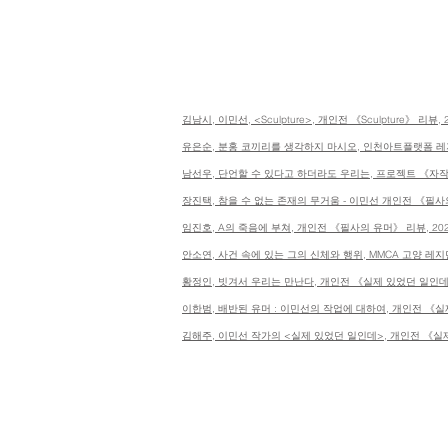
김남시, 이민선, <Sculpture>, 개인전
《Sculpture》 리뷰,
유은순, 분홍 코끼리를 생각하지 마시오, 인천아트플랫폼 레지
남선우, 단언할 수 있다고 하더라도 우리는, 프로젝트
《자작
장진택, 참을 수 없는 존재의 무거움 - 이민선 개인전 《필사의 유
임진호, A의 죽음에 부쳐, 개인전
《필사의 유머》 리뷰,
20
안소연, 사건 속에 있는 그의 신체와 행위, MMCA 고양 레지던
황정인, 빗겨서 우리는 만난다, 개인전
《실제 있었던 일인데
이한범, 배반된 유머 : 이민선의 작업에 대하여, 개인전
《실
​김해주, 이민선 작가의 <실제 있었던 일인데>,
개인전
《실