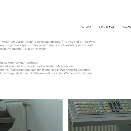
NEWS
OHHORA
BAN
in which we assign value to everyday objects. The value of art, however,
y subjective aspects. This project wants to ultimately question and
 objective manner - just by its weight
rem Gewicht verkauft werden.
n ist eine der am meisten verbreitetsten Methode der
n mit Rücksichtname auf zahlreiche subjektive Kriterien bestimmt
t in Frage stellen und kritisieren indem es den Wert von Kunst ganz