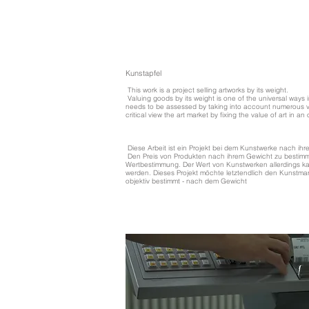
Kunstapfel
This work is a project selling artworks by its weight.
Valuing goods by its weight is one of the universal ways 
needs to be assessed by taking into account numerous ver
critical view the art market by fixing the value of art in an
Diese Arbeit ist ein Projekt bei dem Kunstwerke nach ih
Den Preis von Produkten nach ihrem Gewicht zu bestimme
Wertbestimmung. Der Wert von Kunstwerken allerdings kan
werden. Dieses Projekt möchte letztendlich den Kunstmark
objektiv bestimmt - nach dem Gewicht